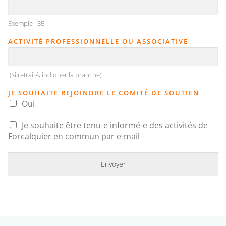
Exemple : 35
ACTIVITÉ PROFESSIONNELLE OU ASSOCIATIVE
(si retraité, indiquer la branche)
JE SOUHAITE REJOINDRE LE COMITÉ DE SOUTIEN
Oui
(
Je souhaite être tenu-e informé-e des activités de
C
Forcalquier en commun par e-mail
O
P
I
E
Envoyer
R
)